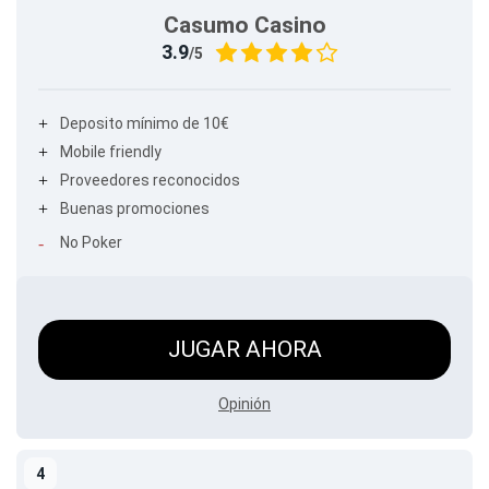
Casumo Casino
3.9
/5
Deposito mínimo de 10€
Mobile friendly
Proveedores reconocidos
Buenas promociones
No Poker
JUGAR AHORA
Opinión