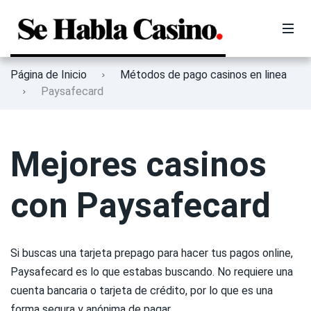
Página de Inicio
Métodos de pago casinos en linea
Paysafecard
Mejores casinos
con Paysafecard
Si buscas una tarjeta prepago para hacer tus pagos online,
Paysafecard es lo que estabas buscando. No requiere una
cuenta bancaria o tarjeta de crédito, por lo que es una
forma segura y anónima de pagar.