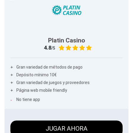
Platin Casino
4.8
/5
Gran variedad de métodos de pago
Depósito mínimo 10€
Gran variedad de juegos y proveedores
Página web mobile friendly
No tiene app
JUGAR AHORA