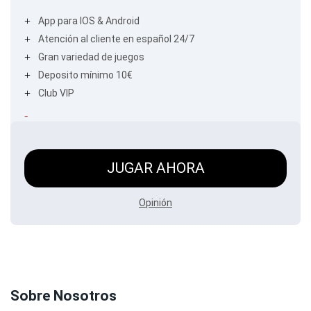
App para IOS & Android
Atención al cliente en español 24/7
Gran variedad de juegos
Deposito mínimo 10€
Club VIP
JUGAR AHORA
Opinión
Sobre Nosotros