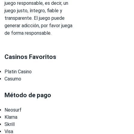
juego responsable
, es decir, un
juego justo, íntegro, fiable y
transparente. El juego puede
generar adicción, por favor juega
de forma responsable.
Casinos Favoritos
Platin Casino
Casumo
Método de pago
Neosurf
Klarna
Skrill
Visa