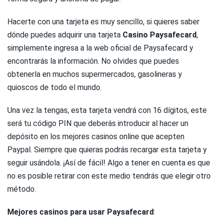
Hacerte con una tarjeta es muy sencillo, si quieres saber
dónde puedes adquirir una tarjeta
Casino Paysafecard
,
simplemente ingresa a la web oficial de Paysafecard y
encontrarás la información. No olvides que puedes
obtenerla en muchos supermercados, gasolineras y
quioscos de todo el mundo.
Una vez la tengas, esta tarjeta vendrá con 16 dígitos, este
será tu código PIN que deberás introducir al hacer un
depósito en los mejores casinos online que acepten
Paypal. Siempre que quieras podrás recargar esta tarjeta y
seguir usándola. ¡Así de fácil! Algo a tener en cuenta es que
no es posible retirar con este medio tendrás que elegir otro
método.
Mejores casinos para usar Paysafecard
: