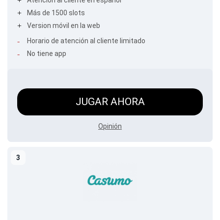
Atención al cliente en español
Más de 1500 slots
Version móvil en la web
Horario de atención al cliente limitado
No tiene app
JUGAR AHORA
Opinión