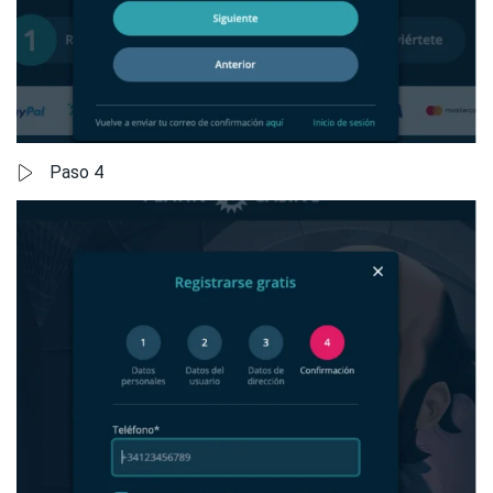
Paso 4