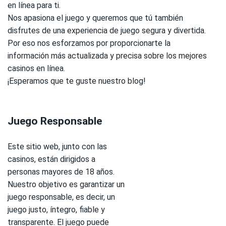
en línea para ti.
Nos apasiona el juego y queremos que tú también
disfrutes de una experiencia de juego segura y divertida.
Por eso nos esforzamos por proporcionarte la
información más actualizada y precisa sobre los mejores
casinos en línea.
¡Esperamos que te guste nuestro blog!
Juego Responsable
Este sitio web, junto con las
casinos, están dirigidos a
personas mayores de 18 años.
Nuestro objetivo es garantizar un
juego responsable
, es decir, un
juego justo, íntegro, fiable y
transparente. El juego puede