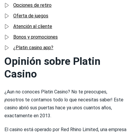
Opciones de retiro
Oferta de juegos
Atención al cliente
Bonos y promociones
¿Platin casino app?
Opinión sobre Platin
Casino
¿Aun no conoces Platin Casino? No te preocupes,
¡nosotros te contamos todo lo que necesitas saber! Este
casino abrió sus puertas hace ya unos cuantos años,
exactamente en 2013.
El casino está operado por Red Rhino Limited, una empresa