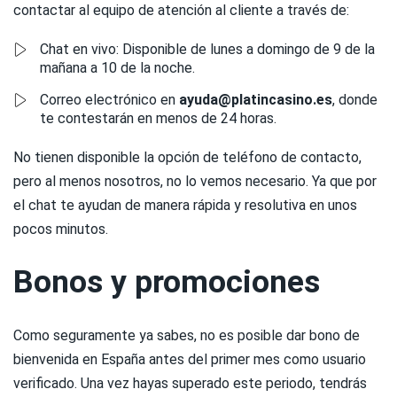
contactar al equipo de atención al cliente a través de:
Chat en vivo: Disponible de lunes a domingo de 9 de la
mañana a 10 de la noche.
Correo electrónico en
ayuda@platincasino.es
, donde
te contestarán en menos de 24 horas.
No tienen disponible la opción de teléfono de contacto,
pero al menos nosotros, no lo vemos necesario. Ya que por
el chat te ayudan de manera rápida y resolutiva en unos
pocos minutos.
Bonos y promociones
Como seguramente ya sabes, no es posible dar bono de
bienvenida en España antes del primer mes como usuario
verificado. Una vez hayas superado este periodo, tendrás