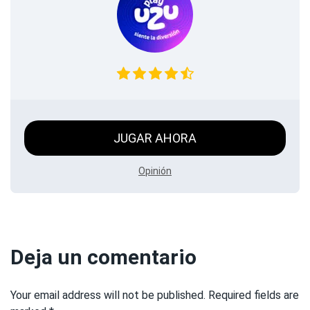
JUGAR AHORA
Opinión
Deja un comentario
Your email address will not be published.
Required fields are