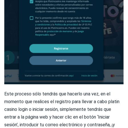
Este proceso sólo tendrás que hacerlo una vez, en el
momento que realices el registro para llevar a cabo platin
casino login o iniciar sesión, simplemente tendrás que
entrar a la página web y hacer clic en el botón ‘Iniciar
sesión’, introducir tu correo electrónico y contraseña, ¡y