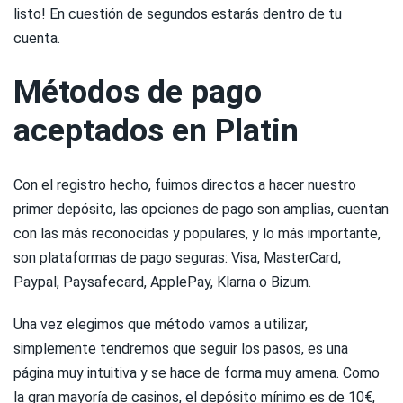
listo! En cuestión de segundos estarás dentro de tu
cuenta.
Métodos de pago
aceptados en Platin
Con el registro hecho, fuimos directos a hacer nuestro
primer depósito, las opciones de pago son amplias, cuentan
con las más reconocidas y populares, y lo más importante,
son plataformas de pago seguras: Visa, MasterCard,
Paypal, Paysafecard, ApplePay, Klarna o Bizum.
Una vez elegimos que método vamos a utilizar,
simplemente tendremos que seguir los pasos, es una
página muy intuitiva y se hace de forma muy amena. Como
la gran mayoría de casinos, el depósito mínimo es de 10€,