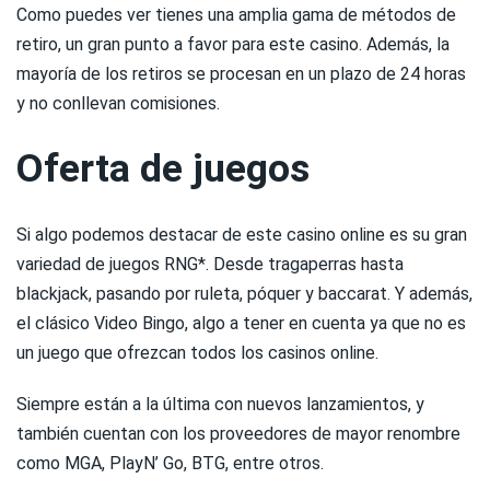
Como puedes ver tienes una amplia gama de métodos de
retiro, un gran punto a favor para este casino. Además, la
mayoría de los retiros se procesan en un plazo de 24 horas
y no conllevan comisiones.
Oferta de juegos
Si algo podemos destacar de este casino online es su gran
variedad de juegos RNG*. Desde tragaperras hasta
blackjack, pasando por ruleta, póquer y baccarat. Y además,
el clásico Video Bingo, algo a tener en cuenta ya que no es
un juego que ofrezcan todos los casinos online.
Siempre están a la última con nuevos lanzamientos, y
también cuentan con los proveedores de mayor renombre
como MGA, PlayN’ Go, BTG, entre otros.