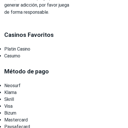
generar adicción, por favor juega
de forma responsable.
Casinos Favoritos
Platin Casino
Casumo
Método de pago
Neosurf
Klarna
Skrill
Visa
Bizum
Mastercard
Paysafecard